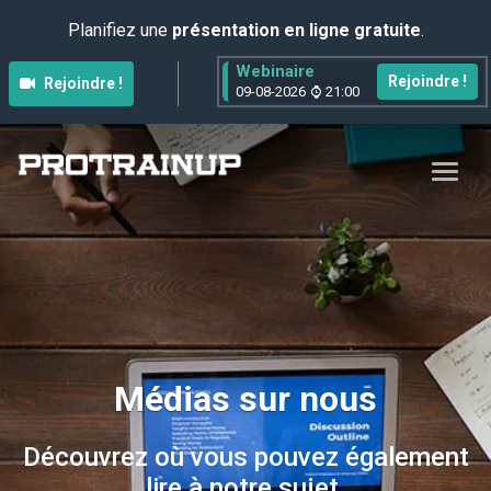
Planifiez une
présentation en ligne gratuite
.
Webinaire
Rejoindre !
Rejoindre !
09-08-2026
21:00
Médias sur nous
Découvrez où vous pouvez également
lire à notre sujet.