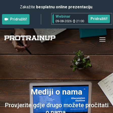
Zakažite
besplatnu online prezentaciju
.
Webinar
Pridružiti!
Pridružiti!
09-08-2026
21:00
Mediji o nama
Provjerite gdje drugo možete pročitati
o nama.