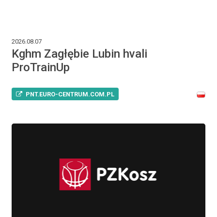
2026.08.07
Kghm Zagłębie Lubin hvali
ProTrainUp
PNT.EURO-CENTRUM.COM.PL