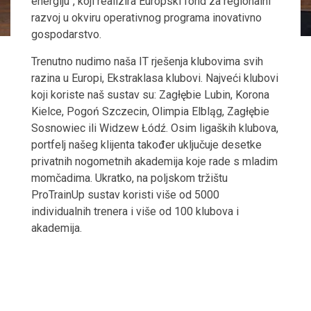
energiju", koji realizira Europski fond za regionalni
razvoj u okviru operativnog programa inovativno
gospodarstvo.
Trenutno nudimo naša IT rješenja klubovima svih
razina u Europi, Ekstraklasa klubovi. Najveći klubovi
koji koriste naš sustav su: Zagłębie Lubin, Korona
Kielce, Pogoń Szczecin, Olimpia Elbląg, Zagłębie
Sosnowiec ili Widzew Łódź. Osim ligaških klubova,
portfelj našeg klijenta također uključuje desetke
privatnih nogometnih akademija koje rade s mladim
momčadima. Ukratko, na poljskom tržištu
ProTrainUp sustav koristi više od 5000
individualnih trenera i više od 100 klubova i
akademija.