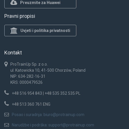
Preuzmite za Huawei
Pravni propisi
Uvjeti i politika privatnosti
Kontakt
ProTrainUp Sp. z o.o.
ul. Katowicka 10, 41-500 Chorzów, Poland
NIP: 634-282-16-31
KRS: 0000479526
+48 516 954 843 | +48 535 352 535 PL
+48 513 360 761 ENG
Posao i suradnja:
biuro@protrainup.com
Narudžbe i podrška:
support@protrainup.com