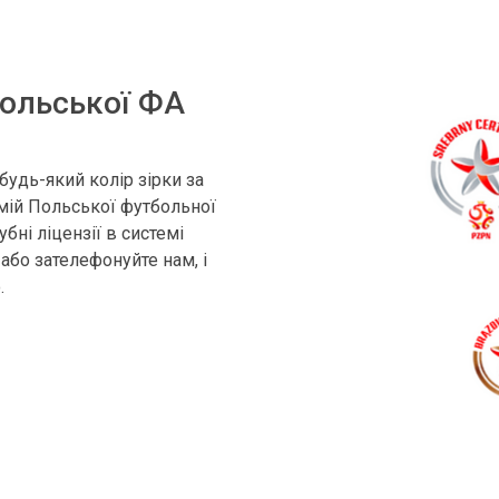
Польської ФА
будь-який колір зірки за
мій Польської футбольної
бні ліцензії в системі
або зателефонуйте нам, і
.