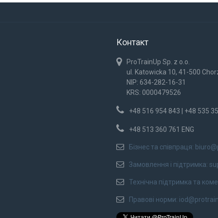
Контакт
ProTrainUp Sp. z o.o.
ul. Katowicka 10, 41-500 Cho
NIP: 634-282-16-31
KRS: 0000479526
+48 516 954 843 | +48 535 3
+48 513 360 761 ENG
Бізнес та співпраця:
biuro@
Замовлення і підтримка:
su
Технічна підтримка та коме
Правові норми:
iod@protrai