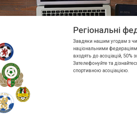
Регіональні фед
Завдяки нашим угодам з чи
національними федераціям
входять до асоціацій, 50% з
Зателефонуйте та дізнайте
спортивною асоціацією.