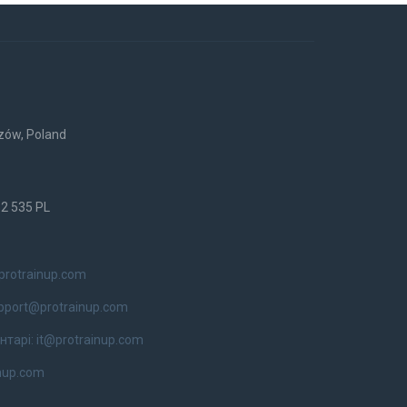
rzów, Poland
52 535 PL
protrainup.com
pport@protrainup.com
нтарі:
it@protrainup.com
nup.com