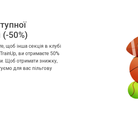
тупної
 (-50%)
е, щоб інша секція в клубі
TrainUp, ви отримаєте 50%
си. Щоб отримати знижку,
туємо для вас пільгову