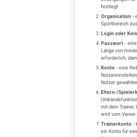
festlegt.
Organisation
- 
Sportbereich zus
Login oder Ken
Passwort
- eine
Länge von minde
erforderlich, da
Konto
- eine Rei
Nutzereinstellun
Nutzer gewählten
Eltern-/Spieler
Umkleidefunktion
mit dem Trainer,
wird vom Verein k
Trainerkonto
- 
ein Konto für ei