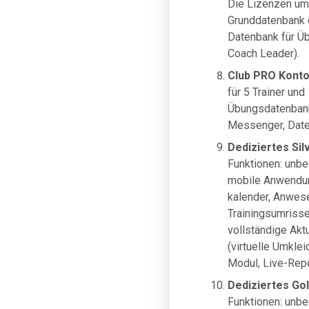
Die Lizenzen um
Grunddatenbank d
Datenbank für Üb
Coach Leader).
Club PRO Kont
für 5 Trainer un
Übungsdatenbank
Messenger, Daten
Dediziertes Sil
Funktionen: unbe
mobile Anwendun
kalender, Anwese
Trainingsumrisse
vollständige Akt
(virtuelle Umkle
Modul, Live-Repo
Dediziertes Go
Funktionen: unbe