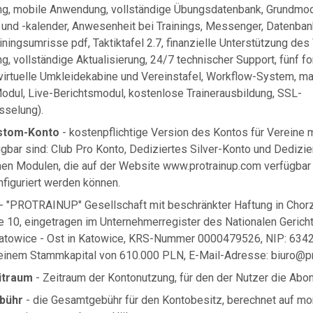
g, mobile Anwendung, vollständige Übungsdatenbank, Grundmo
 und -kalender, Anwesenheit bei Trainings, Messenger, Datenba
ningsumrisse pdf, Taktiktafel 2.7, finanzielle Unterstützung des
 vollständige Aktualisierung, 24/7 technischer Support, fünf fo
irtuelle Umkleidekabine und Vereinstafel, Workflow-System, ma
dul, Live-Berichtsmodul, kostenlose Trainerausbildung, SSL-
sselung).
ustom-Konto
- kostenpflichtige Version des Kontos für Vereine mi
gbar sind: Club Pro Konto, Dediziertes Silver-Konto und Dedizi
enen Modulen, die auf der Website www.protrainup.com verfügbar
nfiguriert werden können.
- "PROTRAINUP" Gesellschaft mit beschränkter Haftung in Chorz
 10, eingetragen im Unternehmerregister des Nationalen Gerich
Katowice - Ost in Katowice, KRS-Nummer 0000479526, NIP: 63
einem Stammkapital von 610.000 PLN, E-Mail-Adresse:
biuro@p
itraum
- Zeitraum der Kontonutzung, für den der Nutzer die Ab
bühr
- die Gesamtgebühr für den Kontobesitz, berechnet auf mona