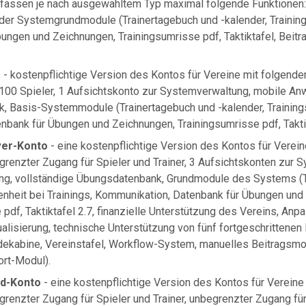
fassen je nach ausgewähltem Typ maximal folgende Funktionen
er Systemgrundmodule (Trainertagebuch und -kalender, Trainin
ungen und Zeichnungen, Trainingsumrisse pdf, Taktiktafel, Beitr
o
- kostenpflichtige Version des Kontos für Vereine mit folgende
d 100 Spieler, 1 Aufsichtskonto zur Systemverwaltung, mobile A
, Basis-Systemmodule (Trainertagebuch und -kalender, Trainin
bank für Übungen und Zeichnungen, Trainingsumrisse pdf, Taktik
ver-Konto
- eine kostenpflichtige Version des Kontos für Verei
grenzter Zugang für Spieler und Trainer, 3 Aufsichtskonten zur 
g, vollständige Übungsdatenbank, Grundmodule des Systems (T
nheit bei Trainings, Kommunikation, Datenbank für Übungen und
 pdf, Taktiktafel 2.7, finanzielle Unterstützung des Vereins, A
ualisierung, technische Unterstützung von fünf fortgeschritten
idekabine, Vereinstafel, Workflow-System, manuelles Beitragsm
rt-Modul).
ld-Konto
- eine kostenpflichtige Version des Kontos für Vereine
grenzter Zugang für Spieler und Trainer, unbegrenzter Zugang fü