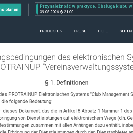
Przynależność w praktyce. Obsługa klubu w sys
o planen
09-08-2026
21:00
PRODUKTE
PREISE
HILFE
SEITEN
gsbedingungen des elektronischen 
OTRAINUP "Vereinsverwaltungssyst
§ 1. Definitionen
des PROTRAINUP Elektronischen Systems "Club Management S
 die folgende Bedeutung:
- dieses Dokument, das die in Artikel 8 Absatz 1 Nummer 1 des
bringung von Dienstleistungen auf elektronischem Wege (d.h. Ge
Bestimmungen zusammen mit allen Anhängen dazu enthält, insb
die Erbringung der Dienstleistungen durch den Dienstanbieter a