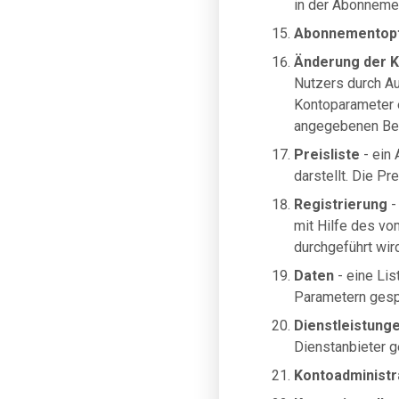
in der Abonneme
Abonnementopt
Änderung der 
Nutzers durch A
Kontoparameter e
angegebenen Bet
Preisliste
- ein 
darstellt. Die Pr
Registrierung
-
mit Hilfe des vo
durchgeführt wird
Daten
- eine Lis
Parametern gespe
Dienstleistung
Dienstanbieter 
Kontoadministr