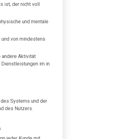
 ist, der nicht voll
e physische und mentale
rt und von mindestens
 andere Aktivität
r Dienstleistungen im in
, des Systems und der
nd des Nutzers.
.
nn jeder Kunde mit