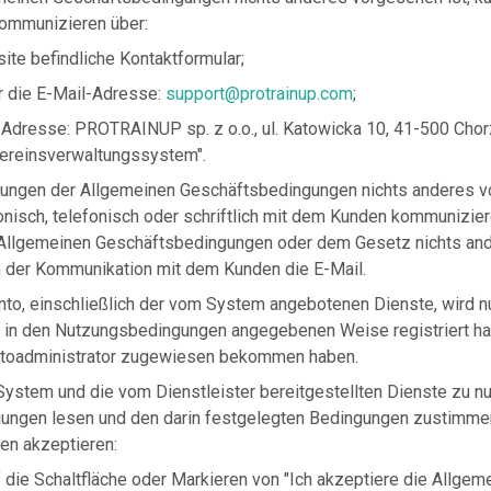
kommunizieren über:
ite befindliche Kontaktformular;
r die E-Mail-Adresse:
support@protrainup.com
;
ie Adresse: PROTRAINUP sp. z o.o., ul. Katowicka 10, 41-500 Cho
reinsverwaltungssystem".
ungen der Allgemeinen Geschäftsbedingungen nichts anderes vo
ronisch, telefonisch oder schriftlich mit dem Kunden kommunizier
llgemeinen Geschäftsbedingungen oder dem Gesetz nichts and
m der Kommunikation mit dem Kunden die E-Mail.
o, einschließlich der vom System angebotenen Dienste, wird nu
er in den Nutzungsbedingungen angegebenen Weise registriert h
toadministrator zugewiesen bekommen haben.
ystem und die vom Dienstleister bereitgestellten Dienste zu n
ungen lesen und den darin festgelegten Bedingungen zustimmen
n akzeptieren:
f die Schaltfläche oder Markieren von "Ich akzeptiere die Allgem