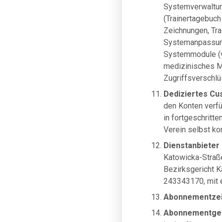
Systemverwaltun
(Trainertagebuch
Zeichnungen, Trai
Systemanpassung,
Systemmodule (v
medizinisches Mo
Zugriffsverschlü
Dediziertes C
den Konten verfü
in fortgeschritt
Verein selbst ko
Dienstanbieter
Katowicka-Straße
Bezirksgericht 
243343170, mit 
Abonnementze
Abonnementge