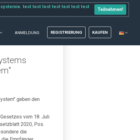
temie. test test test test test test test
Teilnehmen!
REGISTRIERUNG
KAUFEN
ANMELDUNG
Systems
em"
ystem" geben den
 Gesetzes vom 18. Juli
setzblatt 2020, Pos.
esondere die
n die Empfänger