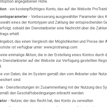
ntoption angegebenen Höhe.
ion
- ein kostenpflichtiges Konto, das auf der Website ProTrainU
Kontoparameter
- Verbesserung ausgewählter Parameter des K
uswahl eines der Kontotypen und Zahlung der entsprechenden Ge
rfolgt, sobald der Dienstanbieter eine Nachricht über die Zahlun
rags erhält.
Angebot, das einen Vergleich der Möglichkeiten und Preise der
eisliste ist verfügbar unter: www.protrainup.com.
 eine einmalige Aktion, die in der Erstellung eines Kontos durch
m Dienstanbieter auf der Website zur Verfügung gestellten Regi
.
te von Daten, die im System gemäß den vom Anbieter oder Nutze
ichert sind.
en
- Dienstleistungen im Zusammenhang mit der Nutzung des S
gemäß den Geschäftsbedingungen erbracht werden.
ator
- Nutzer, der das Recht hat, das Konto zu verwalten