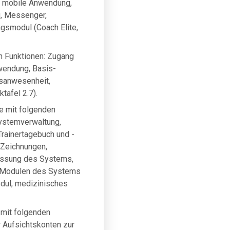
: mobile Anwendung,
g, Messenger,
agsmodul (Coach Elite,
n Funktionen: Zugang
nwendung, Basis-
gsanwesenheit,
tafel 2.7).
ne mit folgenden
Systemverwaltung,
rainertagebuch und -
 Zeichnungen,
npassung des Systems,
en Modulen des Systems
odul, medizinisches
 mit folgenden
r Aufsichtskonten zur