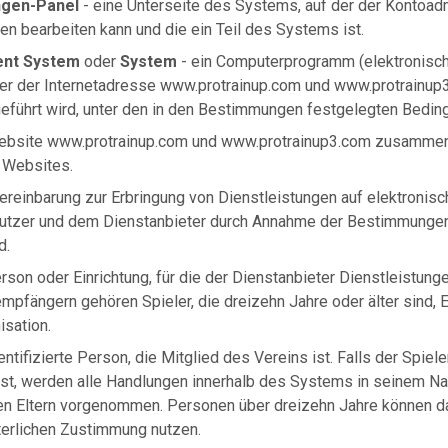
ngen-Panel
- eine Unterseite des Systems, auf der der Kontoadm
en bearbeiten kann und die ein Teil des Systems ist.
nt System
oder
System
- ein Computerprogramm (elektronisc
er der Internetadresse www.protrainup.com und www.protrainup3
eführt wird, unter den in den Bestimmungen festgelegten Bedin
ebsite www.protrainup.com und www.protrainup3.com zusammen 
 Websites.
ereinbarung zur Erbringung von Dienstleistungen auf elektronis
tzer und dem Dienstanbieter durch Annahme der Bestimmungen
d.
rson oder Einrichtung, für die der Dienstanbieter Dienstleistunge
pfängern gehören Spieler, die dreizehn Jahre oder älter sind, El
isation.
entifizierte Person, die Mitglied des Vereins ist. Falls der Spie
ist, werden alle Handlungen innerhalb des Systems in seinem 
en Eltern vorgenommen. Personen über dreizehn Jahre können d
terlichen Zustimmung nutzen.