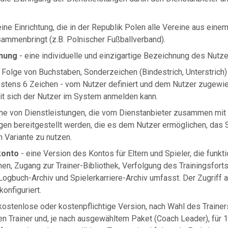
eine Einrichtung, die in der Republik Polen alle Vereine aus ein
ammenbringt (z.B. Polnischer Fußballverband).
nung
- eine individuelle und einzigartige Bezeichnung des Nutze
 Folge von Buchstaben, Sonderzeichen (Bindestrich, Unterstrich) 
stens 6 Zeichen - vom Nutzer definiert und dem Nutzer zugewi
mit sich der Nutzer im System anmelden kann.
he von Dienstleistungen, die vom Dienstanbieter zusammen mit 
gen bereitgestellt werden, die es dem Nutzer ermöglichen, das
 Variante zu nutzen.
konto
- eine Version des Kontos für Eltern und Spieler, die funkti
en, Zugang zur Trainer-Bibliothek, Verfolgung des Trainingsfort
 Logbuch-Archiv und Spielerkarriere-Archiv umfasst. Der Zugriff
onfiguriert.
kostenlose oder kostenpflichtige Version, nach Wahl des Traine
nen Trainer und, je nach ausgewähltem Paket (Coach Leader), für 1