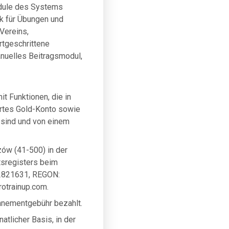
dule des Systems
nk für Übungen und
 Vereins,
rtgeschrittene
nuelles Beitragsmodul,
t Funktionen, die in
ertes Gold-Konto sowie
 sind und von einem
ów (41-500) in der
tsregisters beim
42821631, REGON:
rotrainup.com
.
onnementgebühr bezahlt.
tlicher Basis, in der