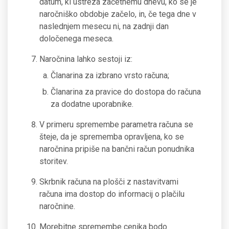
datum, ki ustreza začetnemu dnevu, ko se je
naročniško obdobje začelo, in, če tega dne v
naslednjem mesecu ni, na zadnji dan
določenega meseca.
Naročnina lahko sestoji iz:
Članarina za izbrano vrsto računa;
Članarina za pravice do dostopa do računa
za dodatne uporabnike.
V primeru spremembe parametra računa se
šteje, da je sprememba opravljena, ko se
naročnina pripiše na bančni račun ponudnika
storitev.
Skrbnik računa na plošči z nastavitvami
računa ima dostop do informacij o plačilu
naročnine.
Morebitne spremembe cenika bodo