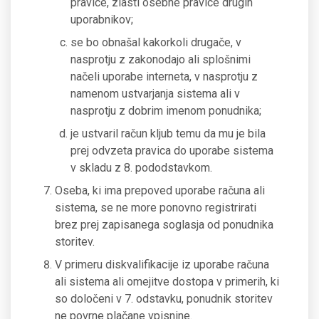
pravice, zlasti osebne pravice drugih
uporabnikov;
se bo obnašal kakorkoli drugače, v
nasprotju z zakonodajo ali splošnimi
načeli uporabe interneta, v nasprotju z
namenom ustvarjanja sistema ali v
nasprotju z dobrim imenom ponudnika;
je ustvaril račun kljub temu da mu je bila
prej odvzeta pravica do uporabe sistema
v skladu z 8. pododstavkom.
Oseba, ki ima prepoved uporabe računa ali
sistema, se ne more ponovno registrirati
brez prej zapisanega soglasja od ponudnika
storitev.
V primeru diskvalifikacije iz uporabe računa
ali sistema ali omejitve dostopa v primerih, ki
so določeni v 7. odstavku, ponudnik storitev
ne povrne plačane vpisnine.