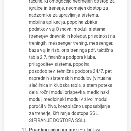
račune, ki omogočajo neomejen dostop za
igralce in trenerje, neomejen dostop za
nadzornike za upravljanje sistema,
mobilna aplikacija, popolna zbirka
podatkov vaj Osnovni moduli sistema
(trenerjev dnevnik in koledar, prisotnost na
treningih, messenger trening, messenger,
baza vaj in risb, oris treninga pdf, taktična
tabla 2.7, finančna podpora kluba,
prilagoditev sistema, popolna
posodobitev, tehnična podpora 24/7, pet
naprednih sistemskih modulov (virtualna
slačilnica in klubska tabla, sistem poteka
dela, ročni modul prispevka, medicinski
modul, medicinski modul v živo, modul
poročil v živo, brezplačno usposabljanje
za trenerje, šifriranje dostopa SSL.
ŠIFIRANJE DOSTOPA SSL).
Posebni račun po meri
– plačljiva