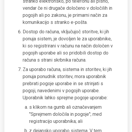
stranko elektronsko, po telefonu ali pisno,
vendar če ni drugače določeno v določilih in
pogojih ali po zakonu, je primarni način za
komunikacijo s stranko e-pošta.
Dostop do računa, vključujoč storitve, ki jih
ponuja sistem, je dovoljen le za uporabnike,
ki so registrirani v računu na način določen v
pogojih uporabe ali so pridobili dostop do
računa s strani skrbnika računa.
Za uporabo računa, sistema in storitev, ki jih
ponuja ponudnik storitev, mora uporabnik
prebrati pogoje uporabe in se strinjati s
pogoji, navedenimi v pogojih uporabe.
Uporabnik lahko sprejme pogoje uporabe:
s klikom na gumb ali označevanjem
"Sprejmem določila in pogoje"; med
registracijo uporabnika; ali
z dejansko uporabo sistema. V tem