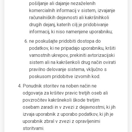
pošiljanje ali dajanje nezaželenih
komercialnih informacij v sistem, izvajanje
računalniških dejavnosti ali kakršnihkoli
drugih dejanj, katerih cilj je pridobivanje
informacij, ki niso namenjene uporabniku;
ne poskušajte pridobiti dostopa do
podatkov, ki ne pripadajo uporabniku, kršiti
varnostnih ukrepov, prekiniti avtorizacijski
sistem ali na kakršenkoli drug način ovirati
pravilno delovanje sistema, vključno s
poskusom pridobitve izvornih kod.
Ponudnik storitev na noben način ne
odgovarja za kršitev pravic tretjih oseb ali
povzročitev kakršnekoli škode tretjim
osebam zaradi in v zvezi z dejavnostmi, ki jih
izvaja uporabnik z uporabo podatkov, ki jih je
uporabnik zbral v zvezi z opravljenimi
storitvami.