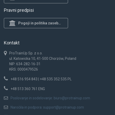
Pravni predpisi
Pogoji in politika zasebnosti
Kontakt
ProTrainUp Sp. z o.o.
ul. Katowicka 10, 41-500 Chorzów, Poland
NIP: 634-282-16-31
KRS: 0000479526
+48 516 954 843 | +48 535 352 535 PL
+48 513 360 761 ENG
Poslovanje in sodelovanje:
biuro@protrainup.com
Naročila in podpora:
support@protrainup.com