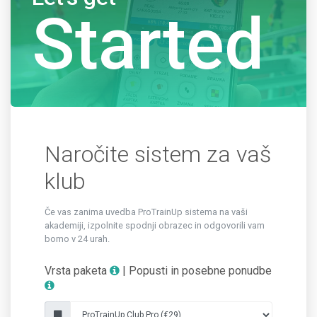
Started
Naročite sistem za vaš
klub
Če vas zanima uvedba ProTrainUp sistema na vaši
akademiji, izpolnite spodnji obrazec in odgovorili vam
bomo v 24 urah.
Vrsta paketa
| Popusti in posebne ponudbe