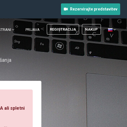
Rezervirajte predstavitev
REGISTRACIJA
NAKUP
STRANI
PRIJAVA
šanja
 ali spletni