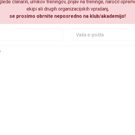
ede članarin, urnikov treningov, prijav na treninge, naročil oprem
ekipi ali drugih organizacijskih vprašanj,
se prosimo obrnite neposredno na klub/akademijo!
Vaše ime
Vaša e
Vaše sporočilo