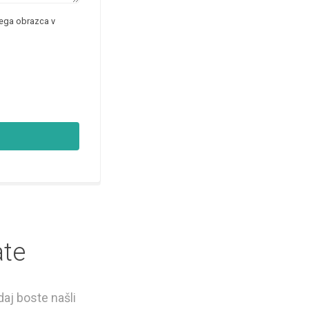
nega obrazca v
ate
daj boste našli