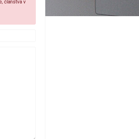
e, članstva v
-pošta