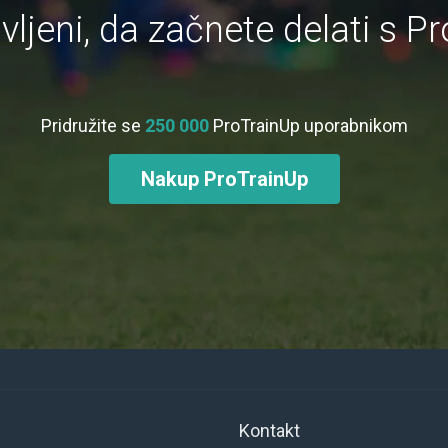
avljeni, da začnete delati s P
Pridružite se
250 000
ProTrainUp uporabnikom
Nakup ProTrainUp
Kontakt