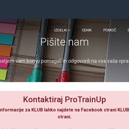
IZDELKI
CENIK
POMOČ
Pišite nam
seljem vam bomo pomagali in odgovorili na vsa vaša vpra
Kontaktiraj ProTrainUp
nformacije za KLUB lahko najdete na Facebook strani KLUBA
strani.