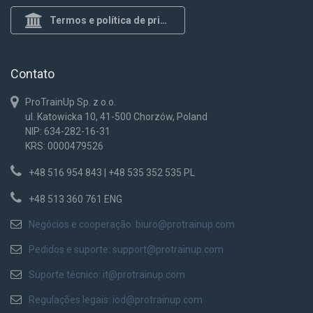
Termos e política de privacidade
Contato
ProTrainUp Sp. z o.o.
ul. Katowicka 10, 41-500 Chorzów, Poland
NIP: 634-282-16-31
KRS: 0000479526
+48 516 954 843 | +48 535 352 535 PL
+48 513 360 761 ENG
Negócios e cooperação:
biuro@protrainup.com
Pedidos e suporte:
support@protrainup.com
Suporte técnico:
it@protrainup.com
Regulações legais:
iod@protrainup.com