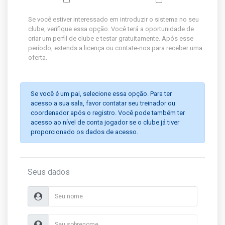
Se você estiver interessado em introduzir o sistema no seu
clube, verifique essa opção. Você terá a oportunidade de
criar um perfil de clube e testar gratuitamente. Após esse
período, extends a licença ou contate-nos para receber uma
oferta.
Se você é um pai, selecione essa opção. Para ter
acesso a sua sala, favor contatar seu treinador ou
coordenador após o registro. Você pode também ter
acesso ao nível de conta jogador se o clube já tiver
proporcionado os dados de acesso.
Seus dados