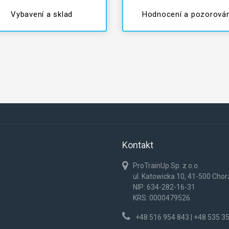
Vybavení a sklad
Hodnocení a pozorován
Kontakt
ProTrainUp Sp. z o.o.
ul. Katowicka 10, 41-500 Cho
NIP: 634-282-16-31
KRS: 0000479526
+48 516 954 843 | +48 535 3