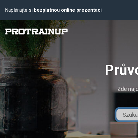
Naplánujte si
bezplatnou online prezentaci
.
Prův
Zde najd