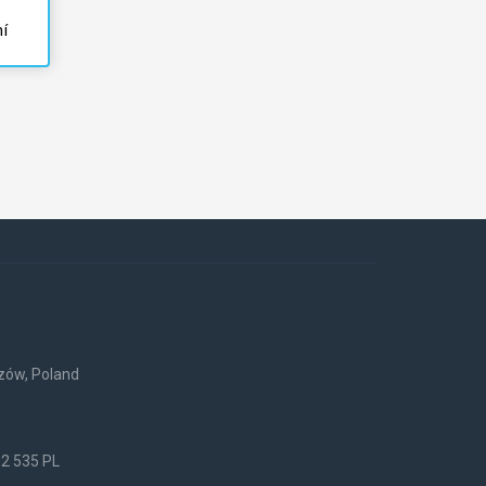
í
rzów, Poland
52 535 PL