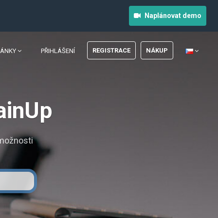
Naplánovat demo
REGISTRACE
NÁKUP
RÁNKY
PŘIHLÁŠENÍ
ainUp
 možnosti